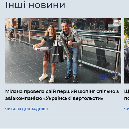
Інші новини
Мілана провела свій перший шопінг спільно з
Щ
авіакомпанією «Українські вертольоти»
п
ЧИТАТИ ДОКЛАДНІШЕ
Ч