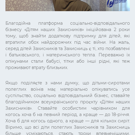
Благодійна платформа соціально-відповідального
бізнесу «Дітям наших Захисників» ініційована 2 роки
тому, щоб знайти додаткову підтримку для дітей, які
втратили обох найдорожчих під час війни. На жаль,
серед дітей Захисників та Захисниць є ті, хто позбавлені
і батьківського, і материнського тепла. Переважно їх
опікунами стали бабусі, тітки або інші рідні, які теж
проживают втрату близьких.
Якщо поділяєте з нами думку, що дітьми-сиротами
полеглих воїнів має матеріально опікуватись усе
суспільство, соціально відповідальний бізнес, ставайте
благодійником всеукраїнського проєкту «Дітям наших
Захисників». Ставайте особистим чарівником для
когось хоча б на певний період, а краще — до 18-річчя.
Хоча б для когось одного, а краще — для кількох сиріт.
Віримо, що всі діти полеглих Захисників та Захисниць
більше усміхаються, стають трохи впевненішими,