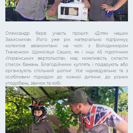
Олександр бере участь проєкті «Дітям наших
Захисників». Його уже рік матеріально підтримує
колектив авіакомпанії на чолі з Володимиром
Ткаченком. Щомісяця Сашко, як і інші 45 підопічних
«Українських вертольотів», має можливість скласти
список бажань. Благодійники куплять і подарують або
організують спільний шопінг. Усе індивідуально та з
особливим підходом до кожної дитини, до різних
уподобань, звичок та хобі.