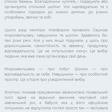
список бажань. Благодійники куплять і подарують або
організують спільний шопінг. Усе індивідуально та з
особливим підходом до кожної дитини, до різних
уподобань, звичок та хобі.
Цього разу ментори платформи привезли Сашкові
мікрохвильовку, навушники та шолом. Здавалось би,
такі різні речі. Але у них, якщо подумати, є щось про
дорослішання, самостійність та зважену, продуману
відповідальність. Це не імпульсивні «хочу». Це вибір
людини, яка вже сама організовує свій день.
Мікрохвильовка — про побут. Шолом — про
відповідальність за себе. Навушники — про особистий
простір. Це історія про усвідомлений вибір.
Хлопчик показав працівникам авіакомпанії похвальний
лист, адже на відмінно закінчив черговий свій
навчальний рік, а бабуся, яка є його офіційною
опікункою, не відпустила гостей просто так — частувала