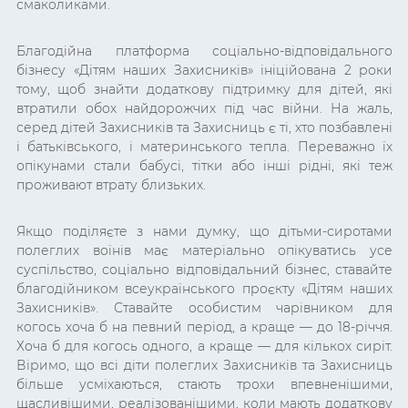
смаколиками.
Благодійна платформа соціально-відповідального
бізнесу «Дітям наших Захисників» ініційована 2 роки
тому, щоб знайти додаткову підтримку для дітей, які
втратили обох найдорожчих під час війни. На жаль,
серед дітей Захисників та Захисниць є ті, хто позбавлені
і батьківського, і материнського тепла. Переважно їх
опікунами стали бабусі, тітки або інші рідні, які теж
проживают втрату близьких.
Якщо поділяєте з нами думку, що дітьми-сиротами
полеглих воїнів має матеріально опікуватись усе
суспільство, соціально відповідальний бізнес, ставайте
благодійником всеукраїнського проєкту «Дітям наших
Захисників». Ставайте особистим чарівником для
когось хоча б на певний період, а краще — до 18-річчя.
Хоча б для когось одного, а краще — для кількох сиріт.
Віримо, що всі діти полеглих Захисників та Захисниць
більше усміхаються, стають трохи впевненішими,
щасливішими, реалізованішими, коли мають додаткову