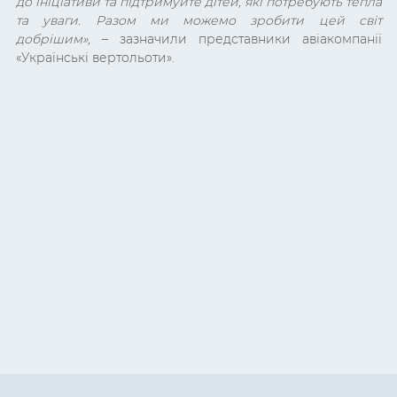
до ініціативи та підтримуйте дітей, які потребують тепла
та уваги. Разом ми можемо зробити цей світ
добрішим»,
– зазначили представники авіакомпанії
«Українські вертольоти».