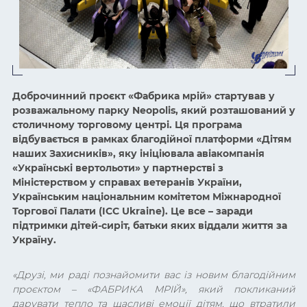
Доброчинний проєкт «Фабрика мрій» стартував у
розважальному парку Neopolis, який розташований у
столичному торговому центрі. Ця програма
відбувається в рамках благодійної платформи «Дітям
наших Захисників», яку ініціювала авіакомпанія
«Українські вертольоти» у партнерстві з
Міністерством у справах ветеранів України,
Українським національним комітетом Міжнародної
Торгової Палати (ICC Ukraine). Це все – заради
підтримки дітей-сиріт, батьки яких віддали життя за
Україну.
«Друзі, ми раді познайомити вас із новим благодійним
проєктом – «ФАБРИКА МРІЙ», який покликаний
дарувати тепло та щасливі емоції дітям, що втратили