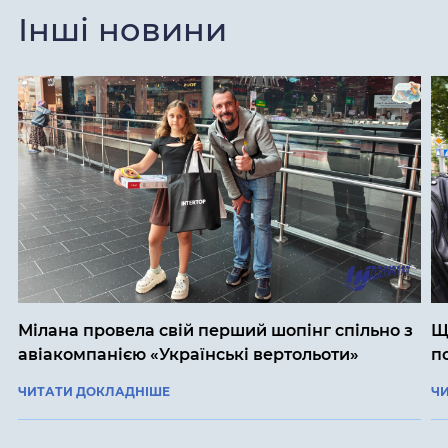
Інші новини
Мілана провела свій перший шопінг спільно з
Щ
авіакомпанією «Українські вертольоти»
п
ЧИТАТИ ДОКЛАДНІШЕ
Ч