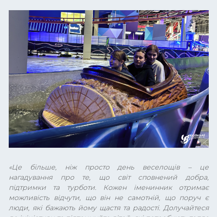
«Це більше, ніж просто день веселощів – це
нагадування про те, що світ сповнений добра,
підтримки та турботи. Кожен іменинник отримає
можливість відчути, що він не самотній, що поруч є
люди, які бажають йому щастя та радості. Долучайтеся