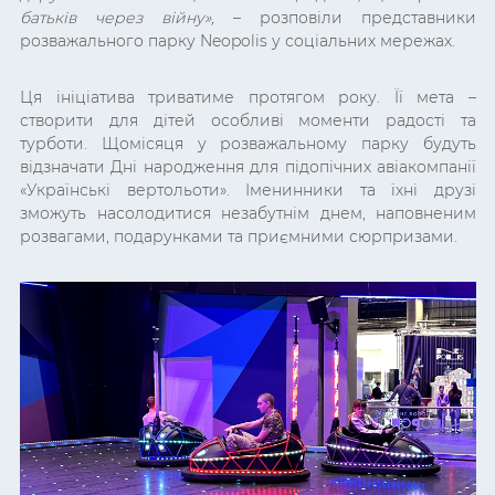
батьків через війну»,
– розповіли представники
розважального парку Neopolis у соціальних мережах.
Ця ініціатива триватиме протягом року. Її мета –
створити для дітей особливі моменти радості та
турботи. Щомісяця у розважальному парку будуть
відзначати Дні народження для підопічних авіакомпанії
«Українські вертольоти». Іменинники та їхні друзі
зможуть насолодитися незабутнім днем, наповненим
розвагами, подарунками та приємними сюрпризами.