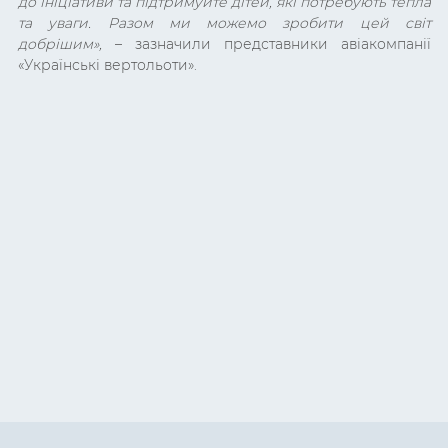
до ініціативи та підтримуйте дітей, які потребують тепла
та уваги. Разом ми можемо зробити цей світ
добрішим»,
– зазначили представники авіакомпанії
«Українські вертольоти».