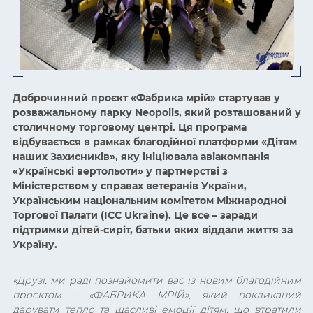
Доброчинний проєкт «Фабрика мрій» стартував у
розважальному парку Neopolis, який розташований у
столичному торговому центрі. Ця програма
відбувається в рамках благодійної платформи «Дітям
наших Захисників», яку ініціювала авіакомпанія
«Українські вертольоти» у партнерстві з
Міністерством у справах ветеранів України,
Українським національним комітетом Міжнародної
Торгової Палати (ICC Ukraine). Це все – заради
підтримки дітей-сиріт, батьки яких віддали життя за
Україну.
«Друзі, ми раді познайомити вас із новим благодійним
проєктом – «ФАБРИКА МРІЙ», який покликаний
дарувати тепло та щасливі емоції дітям, що втратили