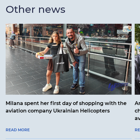
Other news
Milana spent her first day of shopping with the
An
aviation company Ukrainian Helicopters
ch
a
READ MORE
R