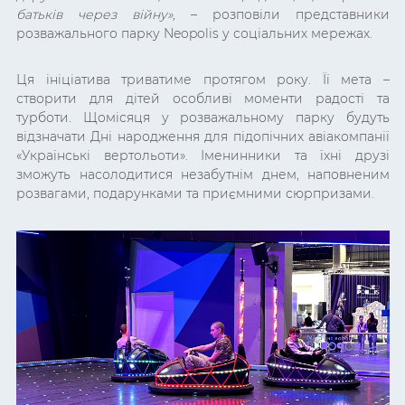
батьків через війну»,
– розповіли представники
розважального парку Neopolis у соціальних мережах.
Ця ініціатива триватиме протягом року. Її мета –
створити для дітей особливі моменти радості та
турботи. Щомісяця у розважальному парку будуть
відзначати Дні народження для підопічних авіакомпанії
«Українські вертольоти». Іменинники та їхні друзі
зможуть насолодитися незабутнім днем, наповненим
розвагами, подарунками та приємними сюрпризами.