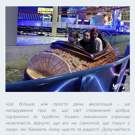
«Це більше, ніж просто день веселощів – це
нагадування про те, що світ сповнений добра,
підтримки та турботи. Кожен іменинник отримає
можливість відчути, що він не самотній, що поруч є
люди, які бажають йому щастя та радості. Долучайтеся