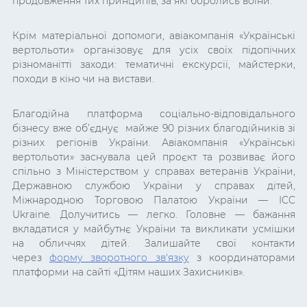
продовження тих принципів, за які боролись воїни.
Крім матеріальної допомоги, авіакомпанія «Українські
вертольоти» організовує для усіх своїх підопічних
різноманітті заходи: тематичні екскурсії, майстерки,
походи в кіно чи на вистави.
Благодійна платформа соціально-відповідального
бізнесу вже об’єднує майже 90 різних благодійників зі
різних регіонів України. Авіакомпанія «Українські
вертольоти» заснувала цей проєкт та розвиває його
спільно з Міністерством у справах ветеранів України,
Державною службою України у справах дітей,
Міжнародною Торговою Палатою України — ICC
Ukraine. Долучитись — легко. Головне — бажання
вкладатися у майбутнє України та викликати усмішки
на обличчях дітей. Залишайте свої контакти
через
форму зворотного зв'язку
з координаторами
платформи на сайті «Дітям наших Захисників».