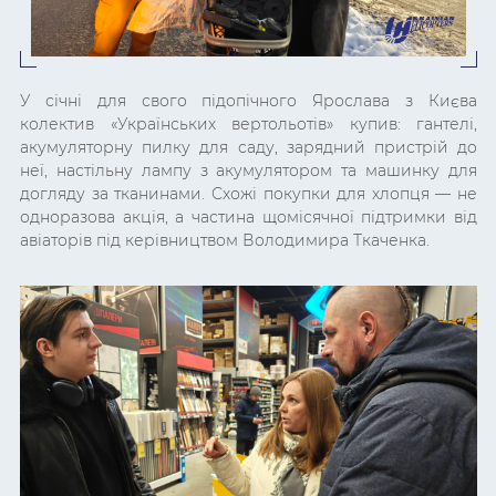
У січні для свого підопічного Ярослава з Києва
колектив «Українських вертольотів» купив: гантелі,
акумуляторну пилку для саду, зарядний пристрій до
неї, настільну лампу з акумулятором та машинку для
догляду за тканинами. Схожі покупки для хлопця — не
одноразова акція, а частина щомісячної підтримки від
авіаторів під керівництвом Володимира Ткаченка.