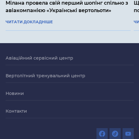
Мілана провела свій перший шопінг спільно з
Щ
авіакомпанією «Українські вертольоти»
п
ЧИТАТИ ДОКЛАДНІШЕ
Ч
Авіаційний сервісний центр
Вертолітний тренувальний центр
Новини
Контакти