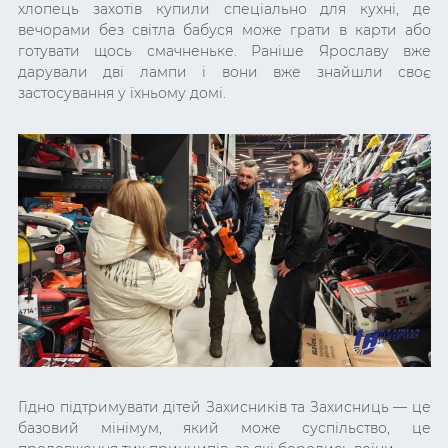
хлопець захотів купили спеціально для кухні, де
вечорами без світла бабуся може грати в карти або
готувати щось смачненьке. Раніше Ярославу вже
дарували дві лампи і вони вже знайшли своє
застосування у їхньому домі.
Гідно підтримувати дітей Захисників та Захисниць — це
базовий мінімум, який може суспільство, це