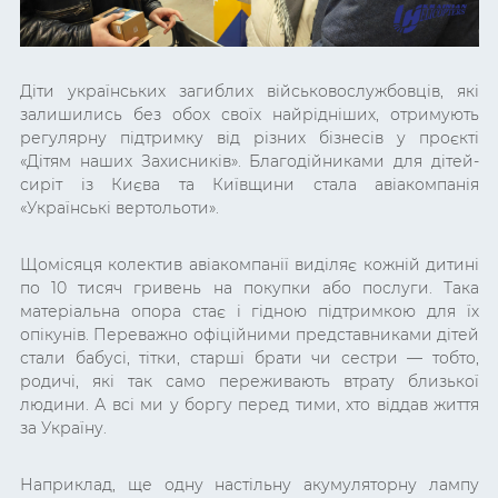
Діти українських загиблих військовослужбовців, які
залишились без обох своїх найрідніших, отримують
регулярну підтримку від різних бізнесів у проєкті
«Дітям наших Захисників». Благодійниками для дітей-
сиріт із Києва та Київщини стала авіакомпанія
«Українські вертольоти».
Щомісяця колектив авіакомпанії виділяє кожній дитині
по 10 тисяч гривень на покупки або послуги. Така
матеріальна опора стає і гідною підтримкою для їх
опікунів. Переважно офіційними представниками дітей
стали бабусі, тітки, старші брати чи сестри — тобто,
родичі, які так само переживають втрату близької
людини. А всі ми у боргу перед тими, хто віддав життя
за Україну.
Наприклад, ще одну настільну акумуляторну лампу