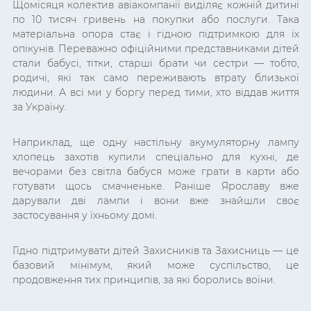
Щомісяця колектив авіакомпанії виділяє кожній дитині
по 10 тисяч гривень на покупки або послуги. Така
матеріальна опора стає і гідною підтримкою для їх
опікунів. Переважно офіційними представниками дітей
стали бабусі, тітки, старші брати чи сестри — тобто,
родичі, які так само переживають втрату близької
людини. А всі ми у боргу перед тими, хто віддав життя
за Україну.
Наприклад, ще одну настільну акумуляторну лампу
хлопець захотів купили спеціально для кухні, де
вечорами без світла бабуся може грати в карти або
готувати щось смачненьке. Раніше Ярославу вже
дарували дві лампи і вони вже знайшли своє
застосування у їхньому домі.
Гідно підтримувати дітей Захисників та Захисниць — це
базовий мінімум, який може суспільство, це
продовження тих принципів, за які боролись воїни.