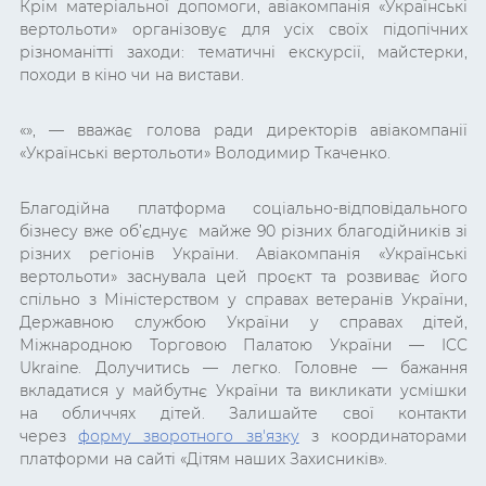
Крім матеріальної допомоги, авіакомпанія «Українські
вертольоти» організовує для усіх своїх підопічних
різноманітті заходи: тематичні екскурсії, майстерки,
походи в кіно чи на вистави.
«», — вважає голова ради директорів авіакомпанії
«Українські вертольоти» Володимир Ткаченко.
Благодійна платформа соціально-відповідального
бізнесу вже об’єднує майже 90 різних благодійників зі
різних регіонів України. Авіакомпанія «Українські
вертольоти» заснувала цей проєкт та розвиває його
спільно з Міністерством у справах ветеранів України,
Державною службою України у справах дітей,
Міжнародною Торговою Палатою України — ICC
Ukraine. Долучитись — легко. Головне — бажання
вкладатися у майбутнє України та викликати усмішки
на обличчях дітей. Залишайте свої контакти
через
форму зворотного зв'язку
з координаторами
платформи на сайті «Дітям наших Захисників».