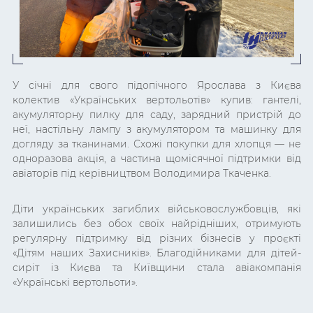
У січні для свого підопічного Ярослава з Києва
колектив «Українських вертольотів» купив: гантелі,
акумуляторну пилку для саду, зарядний пристрій до
неї, настільну лампу з акумулятором та машинку для
догляду за тканинами. Схожі покупки для хлопця — не
одноразова акція, а частина щомісячної підтримки від
авіаторів під керівництвом Володимира Ткаченка.
Діти українських загиблих військовослужбовців, які
залишились без обох своїх найрідніших, отримують
регулярну підтримку від різних бізнесів у проєкті
«Дітям наших Захисників». Благодійниками для дітей-
сиріт із Києва та Київщини стала авіакомпанія
«Українські вертольоти».