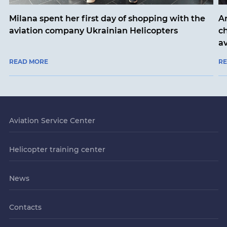
Milana spent her first day of shopping with the
An
aviation company Ukrainian Helicopters
ch
a
READ MORE
R
Aviation Service Center
Helicopter training center
News
Contacts