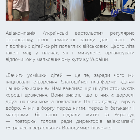
Авіакомпанія «Українські вертольоти» регулярно
організовує різні тематичні заходи для своїх 45
підопічних дітей-сиріт полеглих військових. Цього літа
також має у планах, як і минулого, організувати
відпочинок у мальовничому куточку України.
«Бачити усмішки дітей — це те, заради чого ми
ініціювали створення благодійної платформи «Дітям
наших Захисників». Нам важливо, що ці діти отримують
хороші враження. Вони знають, що в них є дорослі
друзі, на яких можна покластись. Це про довіру і віру в
добро. А ми в боргу перед ними, перед їх батьками і
матерями, бо вони віддали життя за Україну»,
—
повторює голова ради директорів авіакомпанії
«Українські вертольоти» Володимир Ткаченко.