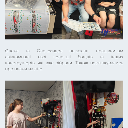
Олена та Олександра показали працівникам
авіакомпанії свої колекції болідів та інших
конструкторів, які вже зібрали. Також поспілкувались
про плани на літо.