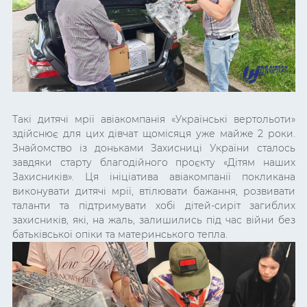
Такі дитячі мрії авіакомпанія «Українські вертольоти»
здійснює для цих дівчат щомісяця уже майже 2 роки.
Знайомство із доньками Захисниці України сталось
завдяки старту благодійного проєкту «Дітям наших
Захисників». Ця ініціатива авіакомпанії покликана
виконувати дитячі мрії, втілювати бажання, розвивати
таланти та підтримувати хобі дітей-сиріт загиблих
захисників, які, на жаль, залишились під час війни без
батьківської опіки та материнського тепла.