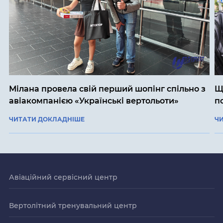
Мілана провела свій перший шопінг спільно з
Щ
авіакомпанією «Українські вертольоти»
п
ЧИТАТИ ДОКЛАДНІШЕ
Ч
Авіаційний сервісний центр
Вертолітний тренувальний центр