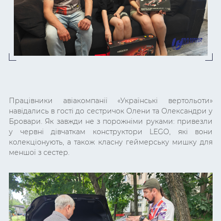
Працівники авіакомпанії «Українські вертольоти»
навідались в гості до сестричок Олени та Олександри у
Бровари. Як завжди не з порожніми руками: привезли
у червні дівчаткам конструктори LEGO, які вони
колекціонують, а також класну геймерську мишку для
меншої з сестер.