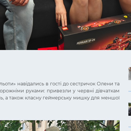
льоти» навідались в гості до сестричок Олени та
орожніми руками: привезли у червні дівчаткам
ть, а також класну геймерську мишку для меншої