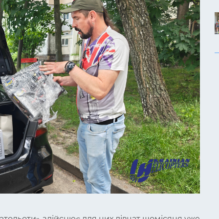
вертольоти» здійснює для цих дівчат щомісяця уже