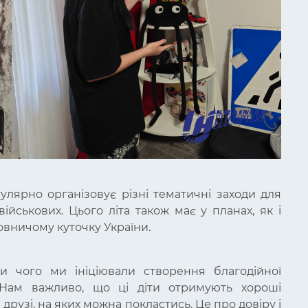
гулярно організовує різні тематичні заходи для
військових. Цього літа також має у планах, як і
овничому куточку України.
и чого ми ініціювали створення благодійної
 Нам важливо, що ці діти отримують хороші
друзі, на яких можна покластись. Це про довіру і