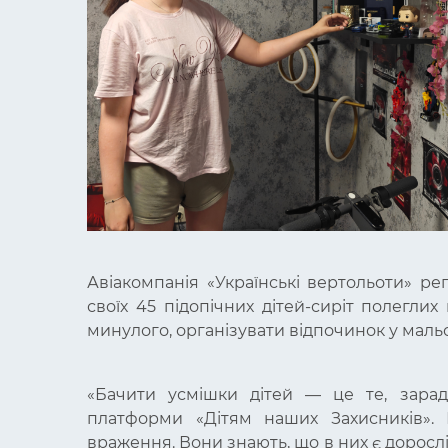
Авіакомпанія «Українські вертольоти» ре
своїх 45 підопічних дітей-сиріт полеглих 
минулого, організувати відпочинок у маль
«Бачити усмішки дітей — це те, зарад
платформи «Дітям наших Захисників».
враження. Вони знають, що в них є дорослі 