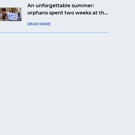
An unforgettable summer:
orphans spent two weeks at the
Artek Prykarpattia camp
READ MORE