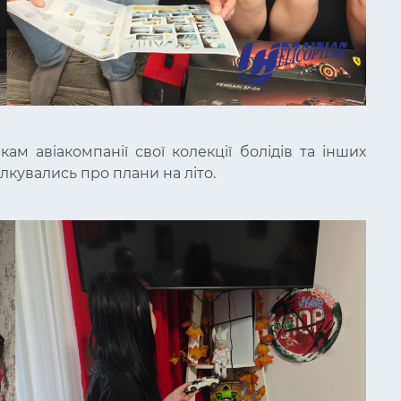
м авіакомпанії свої колекції болідів та інших
ілкувались про плани на літо.