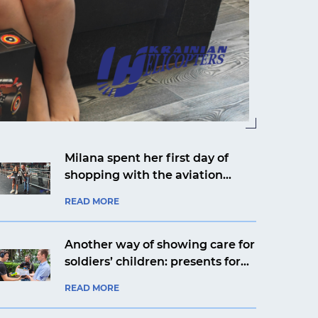
Milana spent her first day of
shopping with the aviation
company Ukrainian Helicopters
READ MORE
Another way of showing care for
soldiers’ children: presents for
Yaroslav from Kyiv from an
READ MORE
aviation company