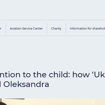
er
Aviation Service Center
Charity
Information for sharehol
ntion to the child: how ‘Uk
d Oleksandra