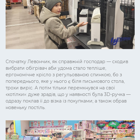
Спочатку Левончик, як справжній господар — сходив
вибрати обігрівач аби удома стало тепліше,
ергономічне крісло з регульованою спинкою, бо з
попереднього, яке у нього є біля письмового стола,
трохи виріс. А потім тільки перемкнувся на свої
«хотілки»: дуже зрадів, що у наявності була 3D-ручка —
одразу поклав її до візка із покупками; а також обрав
новеньку постіль.