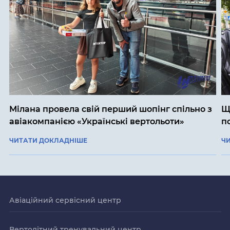
Мілана провела свій перший шопінг спільно з
Щ
авіакомпанією «Українські вертольоти»
п
ЧИТАТИ ДОКЛАДНІШЕ
Ч
Авіаційний сервісний центр
Вертолітний тренувальний центр