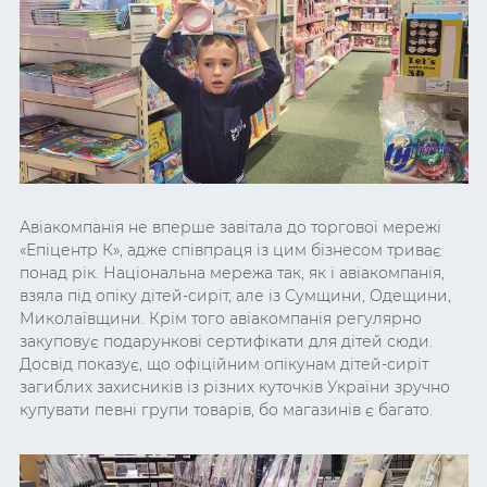
Авіакомпанія не вперше завітала до торгової мережі
«Епіцентр К», адже співпраця із цим бізнесом триває
понад рік. Національна мережа так, як і авіакомпанія,
взяла під опіку дітей-сиріт, але із Сумщини, Одещини,
Миколаївщини. Крім того авіакомпанія регулярно
закуповує подарункові сертифікати для дітей сюди.
Досвід показує, що офіційним опікунам дітей-сиріт
загиблих захисників із різних куточків України зручно
купувати певні групи товарів, бо магазинів є багато.