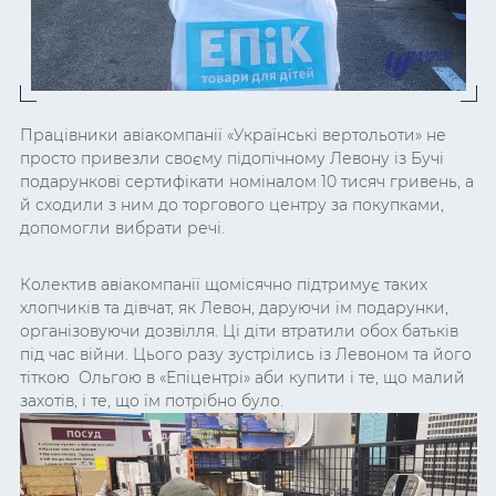
Працівники авіакомпанії «Українські вертольоти» не
просто привезли своєму підопічному Левону із Бучі
подарункові сертифікати номіналом 10 тисяч гривень, а
й сходили з ним до торгового центру за покупками,
допомогли вибрати речі.
Колектив авіакомпанії щомісячно підтримує таких
хлопчиків та дівчат, як Левон, даруючи їм подарунки,
організовуючи дозвілля. Ці діти втратили обох батьків
під час війни. Цього разу зустрілись із Левоном та його
тіткою Ольгою в «Епіцентрі» аби купити і те, що малий
захотів, і те, що їм потрібно було.