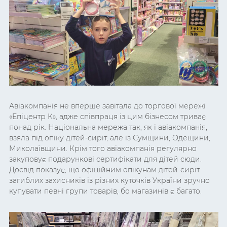
Авіакомпанія не вперше завітала до торгової мережі
«Епіцентр К», адже співпраця із цим бізнесом триває
понад рік. Національна мережа так, як і авіакомпанія,
взяла під опіку дітей-сиріт, але із Сумщини, Одещини,
Миколаївщини. Крім того авіакомпанія регулярно
закуповує подарункові сертифікати для дітей сюди.
Досвід показує, що офіційним опікунам дітей-сиріт
загиблих захисників із різних куточків України зручно
купувати певні групи товарів, бо магазинів є багато.