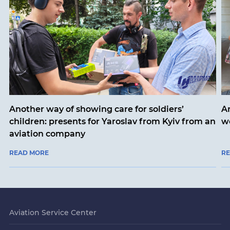
Another way of showing care for soldiers’
A
children: presents for Yaroslav from Kyiv from an
w
aviation company
READ MORE
R
Aviation Service Center