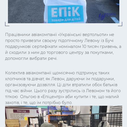
Працівники авіакомпанії «Українські вертольоти» не
просто привезли своєму підопічному Левону із Бучі
подарункові сертифікати номіналом 10 тисяч гривень, а
й сходили з ним до торгового центру за покупками,
допомогли вибрати речі.
Колектив авіакомпанії щомісячно підтримує таких
хлопчиків та дівчат, як Левон, даруючи їм подарунки,
організовуючи дозвілля. Ці діти втратили обох батьків
під час війни. Цього разу зустрілись із Левоном та його
тіткою Ольгою в «Епіцентрі» аби купити і те, що малий
захотів, і те, що їм потрібно було.