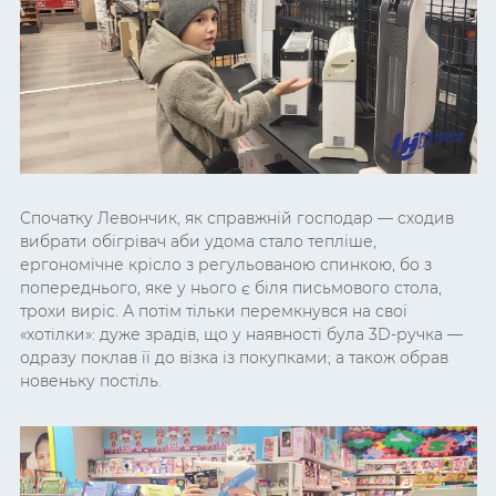
Спочатку Левончик, як справжній господар — сходив
вибрати обігрівач аби удома стало тепліше,
ергономічне крісло з регульованою спинкою, бо з
попереднього, яке у нього є біля письмового стола,
трохи виріс. А потім тільки перемкнувся на свої
«хотілки»: дуже зрадів, що у наявності була 3D-ручка —
одразу поклав її до візка із покупками; а також обрав
новеньку постіль.