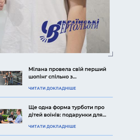
Мілана провела свій перший
шопінг спільно з
авіакомпанією «Українські
ЧИТАТИ ДОКЛАДНІШЕ
вертольоти»
Ще одна форма турботи про
дітей воїнів: подарунки для
Ярослава із Києва
ЧИТАТИ ДОКЛАДНІШЕ