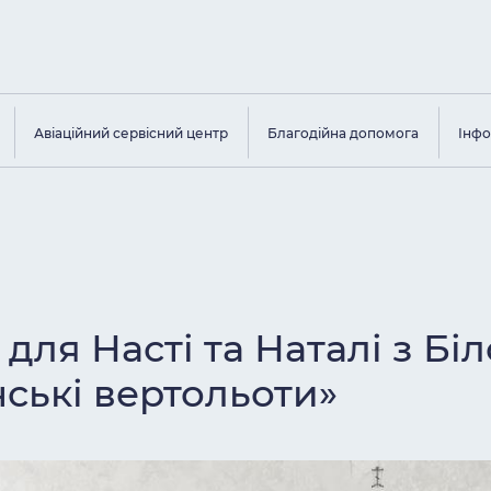
Авіаційний сервісний центр
Благодійна допомога
Інфо
ля Насті та Наталі з Біл
нські вертольоти»