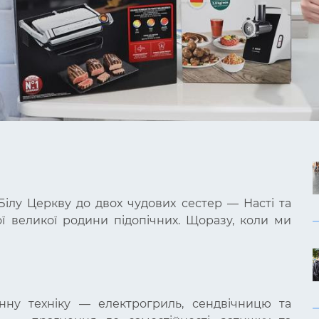
ілу Церкву до двох чудових сестер — Насті та
ї великої родини підопічних. Щоразу, коли ми
нну техніку — електрогриль, сендвічницю та