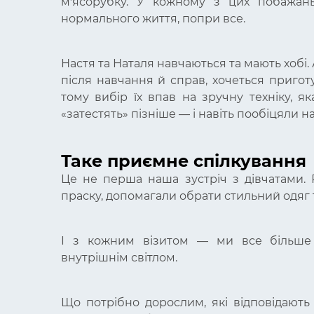
мʼясорубку. У кожному з цих побажань
нормального життя, попри все.
Настя та Наталя навчаються та мають хобі.
після навчання й справ, хочеться приго
тому вибір їх впав на зручну техніку, я
«затестять» пізніше — і навіть пообіцяли н
Таке приємне спілкування
Це не перша наша зустріч з дівчатами. 
праску, допомагали обрати стильний одяг 
І з кожним візитом — ми все більше з
внутрішнім світлом.
Що потрібно дорослим, які відповідают