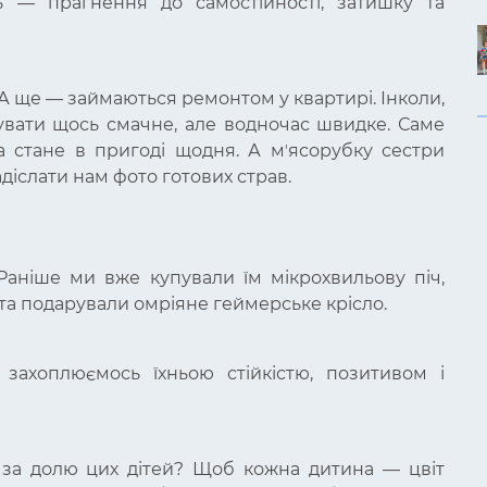
 — прагнення до самостійності, затишку та
 А ще — займаються ремонтом у квартирі. Інколи,
тувати щось смачне, але водночас швидке. Саме
ка стане в пригоді щодня. А мʼясорубку сестри
адіслати нам фото готових страв.
Раніше ми вже купували їм мікрохвильову піч,
та подарували омріяне геймерське крісло.
ахоплюємось їхньою стійкістю, позитивом і
ь за долю цих дітей? Щоб кожна дитина — цвіт