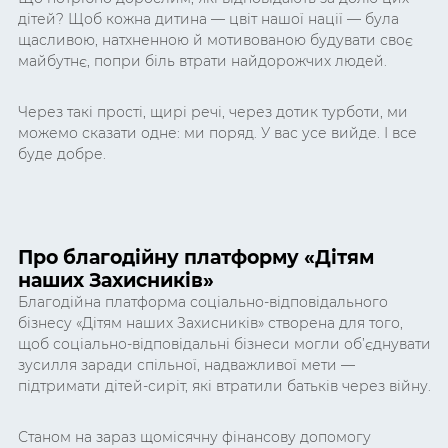
дітей? Щоб кожна дитина — цвіт нашої нації — була
щасливою, натхненною й мотивованою будувати своє
майбутнє, попри біль втрати найдорожчих людей.
Через такі прості, щирі речі, через дотик турботи, ми
можемо сказати одне: ми поряд. У вас усе вийде. І все
буде добре.
Про благодійну платформу «Дітям
наших Захисників»
Благодійна платформа соціально-відповідального
бізнесу «Дітям наших Захисників» створена для того,
щоб соціально-відповідальні бізнеси могли об’єднувати
зусилля заради спільної, надважливої мети —
підтримати дітей-сиріт, які втратили батьків через війну.
Станом на зараз щомісячну фінансову допомогу