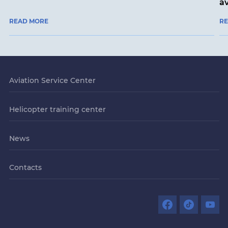
a
READ MORE
R
Aviation Service Center
Helicopter training center
News
Contacts