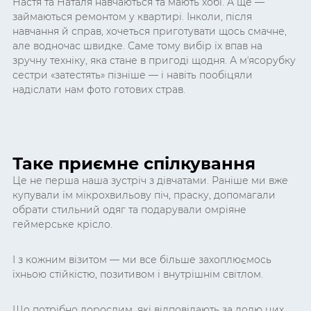
Настя та Наталя навчаються та мають хобі. А ще —
займаються ремонтом у квартирі. Інколи, після
навчання й справ, хочеться приготувати щось смачне,
але водночас швидке. Саме тому вибір їх впав на
зручну техніку, яка стане в пригоді щодня. А мʼясорубку
сестри «затестять» пізніше — і навіть пообіцяли
надіслати нам фото готових страв.
Таке приємне спілкування
Це не перша наша зустріч з дівчатами. Раніше ми вже
купували їм мікрохвильову піч, праску, допомагали
обрати стильний одяг та подарували омріяне
геймерське крісло.
І з кожним візитом — ми все більше захоплюємось
їхньою стійкістю, позитивом і внутрішнім світлом.
Що потрібно дорослим, які відповідають за долю цих