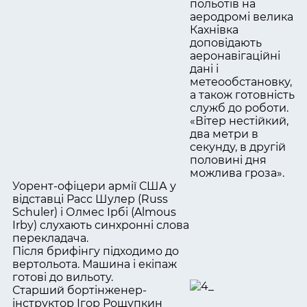
польотів на
аеродромі велика
Кахнівка
доповідають
аеронавігаційні
дані і
метеообстановку,
а також готовність
служб до роботи.
«Вітер нестійкий,
два метри в
секунду, в другій
половині дня
можлива гроза».
Уорент-офіцери армії США у
відставці Расс Шулер (Russ
Schuler) і Олмес Ірбі (Almous
Irby) слухають синхронні слова
перекладача.
Після брифінгу підходимо до
вертольота. Машина і екіпаж
готові до вильоту.
Старший бортінженер-
інструктор Ігор Рощупкин