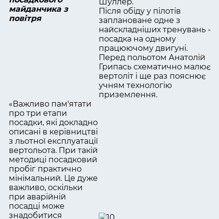
Шуллер.
майданчика з
Після обіду у пілотів
повітря
заплановане одне з
найскладніших тренувань -
посадка на одному
працюючому двигуні.
Перед польотом Анатолій
Грипась схематично малює
вертоліт і ще раз пояснює
учням технологію
приземлення.
«Важливо пам'ятати
про три етапи
посадки, які докладно
описані в керівництві
з льотної експлуатації
вертольота. При такій
методиці посадковий
пробіг практично
мінімальний. Це дуже
важливо, оскільки
при аварійній
посадці може
знадобитися