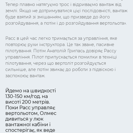
Тепер плавно натягуємо трос і відриваємо вантаж від
землі. Якщо не дотримуватися цієї послідовністі, вантаж
буде взятий зі змішанням, що призведе до його
розгойдування, а потім і до розгойдування вертольота».
Расс в цей час легко тримається за управління, яке
повторює рухи інструктора. Це так зване, пасивне
пілотування. Потім Анатолій Грипась довіряє Рассу
управління. Пілот припускається помилки в техніці
пілотування, через що вертоліт розгойдується
сильніше, але потім звикає до роботи з підвіскою і
заспокоює вантаж.
Йдемо на швидкості
130-150 км/год. на
висоті 200 метрів.
Поки Расс управляє
вертольотом, Олмес
дивиться у люк
вантажної кабіни і
спостерігає, як веде