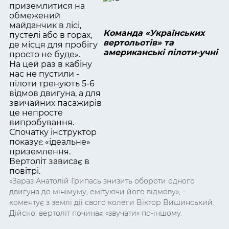
приземлитися на
обмежений
майданчик в лісі,
Команда «Українських
пустелі або в горах,
вертольотів» та
де місця для пробігу
американські пілоти-учні
просто не буде».
На цей раз в кабіну
нас не пустили -
пілоти тренують 5-6
відмов двигуна, а для
звичайних пасажирів
це непросте
випробування.
Спочатку інструктор
показує «ідеальне»
приземлення.
Вертоліт зависає в
повітрі.
«Зараз Анатолій Грипась знизить обороти одного
двигуна до мінімуму, емітуючи його відмову», -
коментує з землі дії свого колеги Віктор Вишинський.
Дійсно, вертоліт починає «звучати» по-іншому.