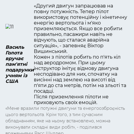
«Другий двигун запрацював на
повну потужність. Тепер пілот
використовує потенційну і кінетичну
енергію вертольота і м'яко
приземляюється. Якщо все робити
правильно, пасажири навіть не
відчують, що сталася аварійна
ситуація», - запевняє Віктор
Василь
Вишинський.
Голота
Кожен з пілотів робить по п'ять кіл
вручає
над аеродромом. При цьому
пам'ятні
інструктор імітує відмову двигуна
подарунки
несподівано для них, спочатку на
учням із
висінні над землею на висоті від
США
п'яти до ста метрів, потім на зльоті та
посадці.
Після приземлення пілоти не
приховують своїх емоцій.
«Мене вразили потужні двигуни та енергоозброєність
цього вертольота. Крім того, з тим сучасним
обладнанням, яке на ньому встановлено, можна
виконувати складні види робіт», - поділився
враженнями Расс Шуллер.