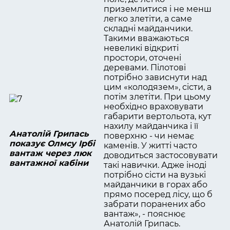
приземлитися і не менш
легко злетіти, а саме
складні майданчики.
Такими вважаються
невеликі відкриті
простори, оточені
деревами. Пілотові
потрібно зависнути над
цим «колодязем», сісти, а
потім злетіти. При цьому
необхідно враховувати
габарити вертольота, кут
нахилу майданчика і її
Анатолій Грипась
поверхню - чи немає
показує Олмсу Ірбі
каменів. У житті часто
вантаж через люк
доводиться застосовувати
вантажної кабіни
такі навички. Адже іноді
потрібно сісти на вузькі
майданчики в горах або
прямо посеред лісу, що б
забрати поранених або
вантаж», - пояснює
Анатолій Грипась.