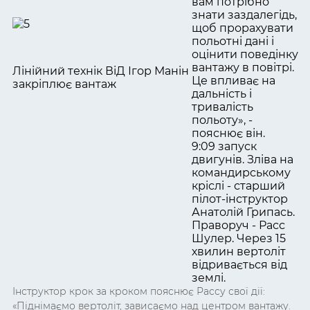
вам потрібно
знати заздалегідь,
щоб прорахувати
польотні дані і
оцінити поведінку
вантажу в повітрі.
Лінійний технік ВіД Ігор Манін
Це впливає на
закріплює вантаж
дальність і
тривалість
польоту», -
пояснює він.
9:09 запуск
двигунів. Зліва на
командирському
кріслі - старший
пілот-інструктор
Анатолій Грипась.
Праворуч - Расс
Шулер. Через 15
хвилин вертоліт
відривається від
землі.
Інструктор крок за кроком пояснює Рассу свої дії:
«Піднімаємо вертоліт, зависаємо над центром вантажу.