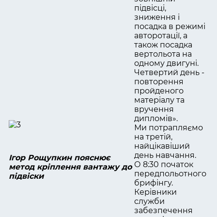
підвісці,
зниження і
посадка в режимі
авторотації, а
також посадка
вертольота на
одному двигуні.
Четвертий день -
повторення
пройденого
матеріалу та
вручення
дипломів».
Ми потрапляємо
на третій,
найцікавіший
день навчання.
Ігор Рощупкин пояснює
О 8:30 початок
метод кріплення вантажу до
передпольотного
підвіски
брифінгу.
Керівники
служби
забезпечення