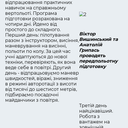
відпрацювання практичних
навичок на справжньому
вертольоті. Програма
підготовки розрахована на
чотири дні. Йдемо від
простого до складного.
Віктор
Перший день: пілотування
Вишинський та
разом з інструктором, висіння,
Анатолій
маневрування на висінні,
Грипась
польоти по колу. За цей час
проводять
учні адаптуються до нової
передпольотну
техніки, перевіряють, як вона
підготовку
веде себе в повітрі. Другий
день - відпрацьовуємо маневр
швидкостей, віражі, зниження
в режимі авторотації з висоти
від тисячі до шестисот метрів,
підбираємо посадочні
майданчики з повітря.
Третій день
найцікавіший.
Робота з
вантажем на
зовнішній