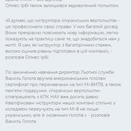
Олмес Ірбі також залишився задоволений польотом.
«Я думаю, що інструктора «Українських вертольотів» -
це професіонали своєї справи. У них багатий досвід.
Вони прекрасно пояснюють нову інформацію, легко
показують на практиці саме те, що знадобиться нам у
житті. Я сам, як інструктор з багаторічним стажем,
високо оцінив рівень підготовки в цій компанії», -
розповів Олмес Ірбі.
По закінченню навчання директор Льотної служби
Василь Голота вручив американським пілотам
сертифікат про перенавчанні на тип Мі-8МТВ, а також
пам'ятні подарунки. «Українські вертольоти»
співпрацюють з КЛК НАУ вже досить давно.
Кваліфіковані інструктори нашої компанії спільно з
коледжем переучують на тип Мі-8 не лише
українських, але й іноземних пілотів », - розповів
Василь Голота.