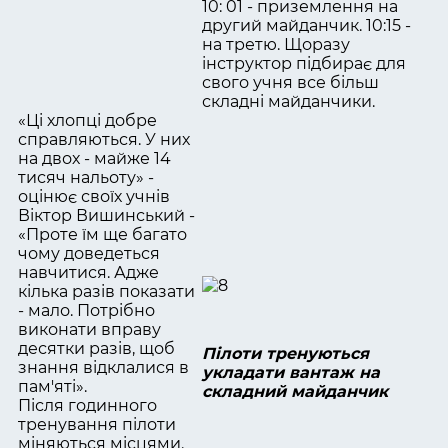
10: 01 - приземлення на
другий майданчик. 10:15 -
на третю. Щоразу
інструктор підбирає для
свого учня все більш
складні майданчики.
«Ці хлопці добре
справляються. У них
на двох - майже 14
тисяч нальоту» -
оцінює своїх учнів
Віктор Вишинський -
«Проте їм ще багато
чому доведеться
навчитися. Адже
кілька разів показати
- мало. Потрібно
виконати вправу
десятки разів, щоб
Пілоти тренуються
знання відклалися в
укладати вантаж на
пам'яті».
складний майданчик
Після годинного
тренування пілоти
міняються місцями.