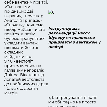
себе вантаж у повітрі.
«Сьогодні ми
поєднаємо дві
вправи», - пояснює
Анатолій Грипась. -
«Спочатку почнемо
Інструктор дає
підбір майданчика з
рекомендації Рассу
повітря, а потім
Шулеру як правильно
будемо тренуватися
працювати з вантажем у
укладати вантаж і
повітрі
піднімати його зі
складних
майданчиків».
9:40 - вертоліт
приземляється на
галявину неподалік
Дніпра. Відстань від
лопатей вертольота
до найближчих дерев
- близько десяти
метрів.
«Для тренування пілотів
ми обираємо не просто
поле, де легко