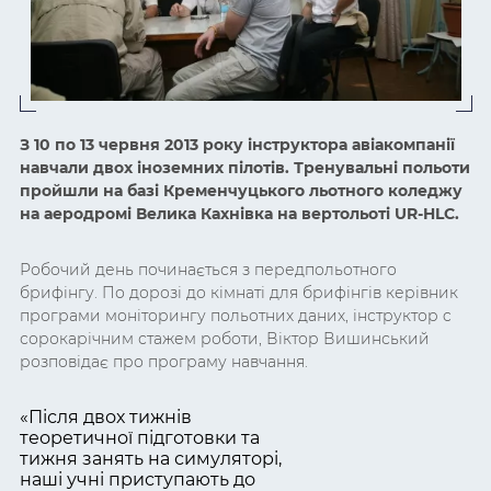
З 10 по 13 червня 2013 року інструктора авіакомпанії
навчали двох іноземних пілотів. Тренувальні польоти
пройшли на базі Кременчуцького льотного коледжу
на аеродромі Велика Кахнівка на вертольоті UR-HLC.
Робочий день починається з передпольотного
брифінгу. По дорозі до кімнаті для брифінгів керівник
програми моніторингу польотних даних, інструктор c
сорокарічним стажем роботи, Віктор Вишинський
розповідає про програму навчання.
«Після двох тижнів
теоретичної підготовки та
тижня занять на симуляторі,
наші учні приступають до