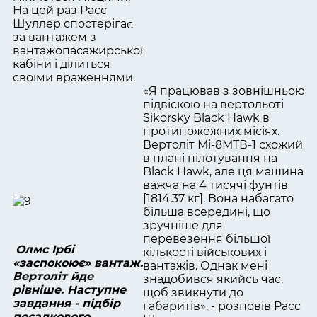
На цей раз Расс
Шуллер спостерігає
за вантажем з
вантажопасажирської
кабіни і ділиться
своїми враженнями.
«Я працював з зовнішньою
підвіскою на вертольоті
Sikorsky Black Hawk в
протипожежних місіях.
Вертоліт Мі-8МТВ-1 схожий
в плані пілотування на
Black Hawk, але ця машина
важча на 4 тисячі фунтів
[1814,37 кг]. Вона набагато
більша всередині, що
зручніше для
перевезення більшої
Олмс Ірбі
кількості військових і
«заспокоює» вантаж.
вантажів. Однак мені
Вертоліт йде
знадобився якийсь час,
рівніше. Наступне
щоб звикнути до
завдання - підбір
габаритів», - розповів Расс
посадкового