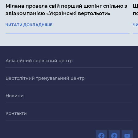
Мілана провела свій перший шопінг спільно з
Щ
авіакомпанією «Українські вертольоти»
п
ЧИТАТИ ДОКЛАДНІШЕ
Ч
Авіаційний сервісний центр
Вертолітний тренувальний центр
Новини
Контакти