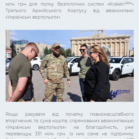
млн грн для полку безпілотних систем «Kraken¹⁶⁵⁴»
Третього Армійського Корпусу від авіакомпанії
«Українські вертольоти».
Якщо рахувати від початку повномасштабного
вторгнення, то сума коштів, спрямованих авіакомпанією
«Українські вертольоти» на благодійність, уже
перевищує 331 млн грн. Із них саме на підтримку