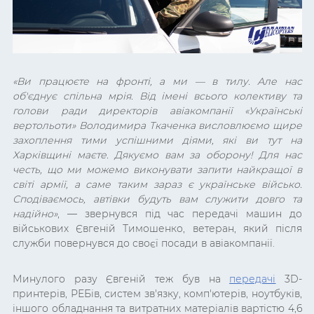
«
Ви працюєте на фронті, а ми — в тилу. Але нас
об'єднує спільна мрія. Від імені всього колективу та
голови ради директорів авіакомпанії «Українські
вертольоти» Володимира Ткаченка висловлюємо щире
захоплення тими успішними діями, які ви тут на
Харківщині маєте. Дякуємо вам за оборону! Для нас
честь, що ми можемо виконувати запити найкращої в
світі армії, а саме таким зараз є українське військо.
Сподіваємось, автівки будуть вам служити довго та
надійно
»
, — звернувся під час передачі машин до
військових Євгеній Тимошенко, ветеран, який після
служби повернувся до своєї посади в авіакомпанії.
Минулого разу Євгеній теж був на
передачі
3D-
принтерів, РЕБів, систем зв'язку, комп'ютерів, ноутбуків,
іншого обладнання та витратних матеріалів вартістю 4,6