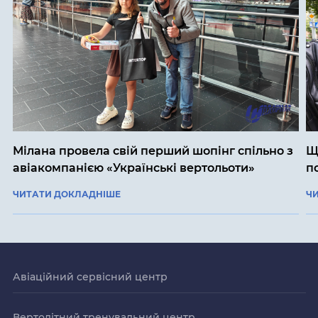
Мілана провела свій перший шопінг спільно з
Щ
авіакомпанією «Українські вертольоти»
п
ЧИТАТИ ДОКЛАДНІШЕ
Ч
Авіаційний сервісний центр
Вертолітний тренувальний центр