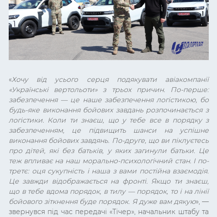
«
Хочу від усього серця подякувати авіакомпанії
«Українські вертольоти» з трьох причин. По-перше:
забезпечення — це наше забезпечення логістикою, бо
будь-яке виконання бойових завдань розпочинається з
логістики. Коли ти знаєш, що у тебе все в порядку з
забезпеченням, це підвищить шанси на успішне
виконання бойових завдянь. По-друге, що ви піклуєтесь
про дітей, які без батьків, у яких загинули батьки. Це
теж впливає на наш морально-психологічний стан. І по-
третє: оця сукупність і наша з вами постійна взаємодія.
Це завжди відображається на фронті. Якщо ти знаєш,
що в тебе вдома порядок, в тилу — порядок, то і на лінії
бойового зіткнення буде порядок. Я дуже вам дякую
», —
звернувся під час передачі «Тічер», начальник штабу та