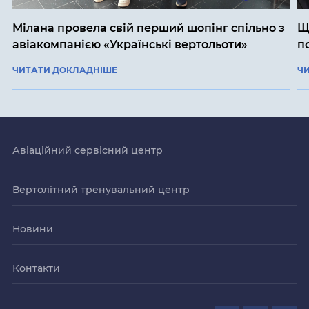
Мілана провела свій перший шопінг спільно з
Щ
авіакомпанією «Українські вертольоти»
п
ЧИТАТИ ДОКЛАДНІШЕ
Ч
Авіаційний сервісний центр
Вертолітний тренувальний центр
Новини
Контакти