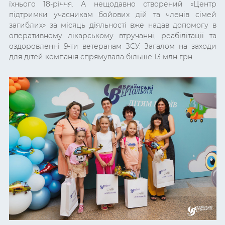
їхнього 18-річчя. А нещодавно створений «Центр
підтримки учасникам бойових дій та членів сімей
загиблих» за місяць діяльності вже надав допомогу в
оперативному лікарському втручанні, реабілітації та
оздоровленні 9-ти ветеранам ЗСУ. Загалом на заходи
для дітей компанія спрямувала більше 13 млн грн.