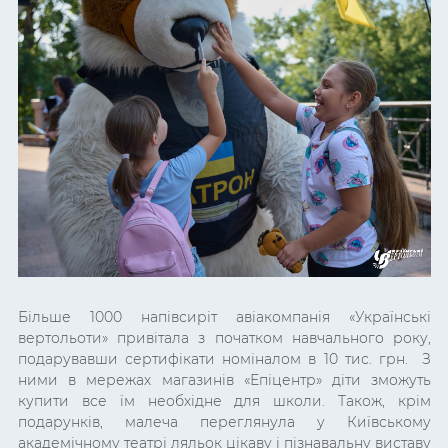
Більше 1000 напівсиріт авіакомпанія «Українські
вертольоти» привітала з початком навчального року,
подарувавши сертифікати номіналом в 10 тис. грн. З
ними в мережах магазинів «Епіцентр
» д
іти зможуть
купити все їм необхідне для школи. Також, крім
подарунків, малеча переглянула у Київському
академічному театрі ляльок цікаву і пізнавальну виставу