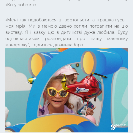
«Кіт у чоботях».
«Мені так подобаються ці вертольоти, а іграшка-гусь -
моя мрія. Ми з мамою давно хотіли потрапити на цю
виставу. Я і казку цю в дитинстві дуже любила. Буду
однокласникам розповідати про нашу маленьку
мандрівку”, - ділиться дівчинка Кіра.