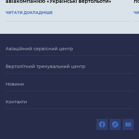
авіакомпанією «Українські вертольоти»
п
ЧИТАТИ ДОКЛАДНІШЕ
Ч
Авіаційний сервісний центр
Вертолітний тренувальний центр
Новини
Контакти