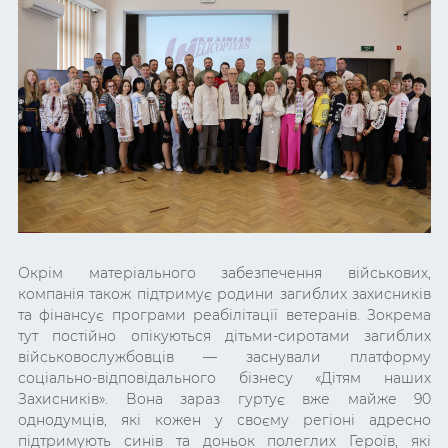
Окрім матеріального забезпечення військових,
компанія також підтримує родини загиблих захисників
та фінансує програми реабілітації ветеранів. Зокрема
тут постійно опікуються дітьми-сиротами загиблих
військовослужбовців — заснували платформу
соціально-відповідального бізнесу «Дітям наших
Захисників». Вона зараз гуртує вже майже 90
однодумців, які кожен у своєму регіоні адресно
підтримують синів та доньок полеглих Героїв, які