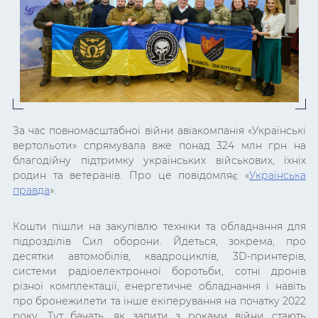
За час повномасштабної війни авіакомпанія «Українські
вертольоти» спрямувала вже понад 324 млн грн на
благодійну підтримку українських військових, їхніх
родин та ветеранів. Про це повідомляє «
Українська
правда
».
Кошти пішли на закупівлю техніки та обладнання для
підрозділів Сил оборони.
Йдеться, зокрема, про
десятки автомобілів, квадроциклів, 3D-принтерів,
системи радіоелектронної боротьби, сотні дронів
різної комплектації, енергетичне обладнання і навіть
про бронежилети та інше екіперування на початку 2022
року. Тут бачать, як запити з роками війни стають