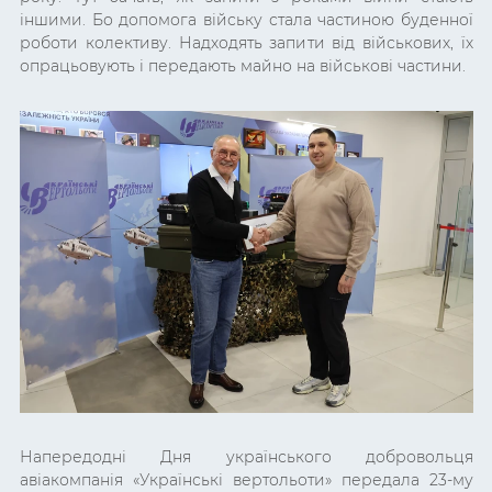
іншими. Бо допомога війську стала частиною буденної
роботи колективу. Надходять запити від військових, їх
опрацьовують і передають майно на військові частини.
Напередодні Дня українського добровольця
авіакомпанія «Українські вертольоти» передала 23-му