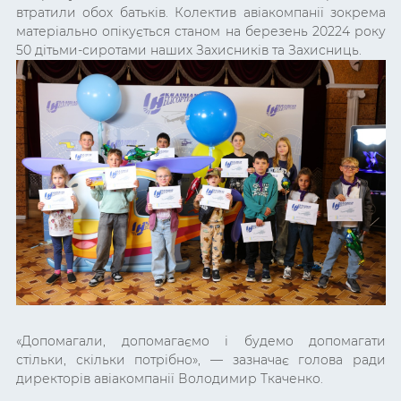
втратили обох батьків. Колектив авіакомпанії зокрема
матеріально опікується станом на березень 20224 року
50 дітьми-сиротами наших Захисників та Захисниць.
«Допомагали, допомагаємо і будемо допомагати
стільки, скільки потрібно», — зазначає голова ради
директорів авіакомпанії Володимир Ткаченко.