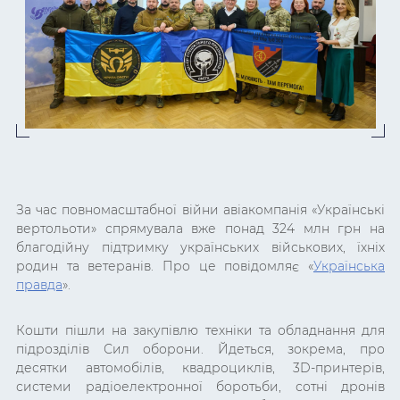
За час повномасштабної війни авіакомпанія «Українські
вертольоти» спрямувала вже понад 324 млн грн на
благодійну підтримку українських військових, їхніх
родин та ветеранів. Про це повідомляє «
Українська
правда
».
Кошти пішли на закупівлю техніки та обладнання для
підрозділів Сил оборони.
Йдеться, зокрема, про
десятки автомобілів, квадроциклів, 3D-принтерів,
системи радіоелектронної боротьби, сотні дронів