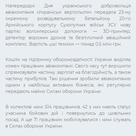
Напередодні Дня українського добровольця
авіакомпанія «Українські вертольоти» передала 23-му
окремому розвідувальному батальйону 20-го
Армійського корпусу Сухопутних військ ЗСУ нову
партію волонтерської допомоги — 3D-принтер,
детектор ворожих дронів та безпілотний авіаційний
комплекс. Вартість цієї техніки — понад 0,5 млн грн.
Кошти на підтримку обороноздатності України виділяє
кожен працівник авіакомпанії. Свого часу тут вирішили
спрямовувати частину зарплат на благодійність, а також
частину прибутків. Такі рішення зробили авіакомпанію
одним з найбільш активних бізнесів, які регулярно
передають майно Силам оборони України.
В колективі нині 514 працівників, 42 з них мають статус
учасника бойових дій і повернулись до цивільних
посад. А ще 71 працівник мобілізувалися і нині служать
в Силах оборони України.