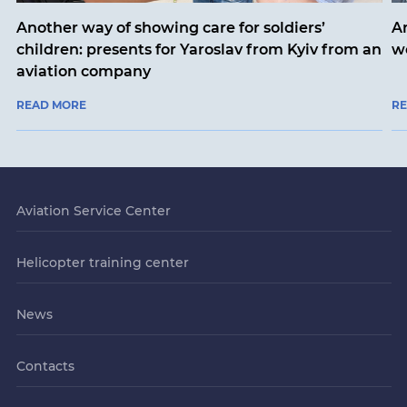
Another way of showing care for soldiers’
A
children: presents for Yaroslav from Kyiv from an
w
aviation company
READ MORE
R
Aviation Service Center
Helicopter training center
News
Contacts