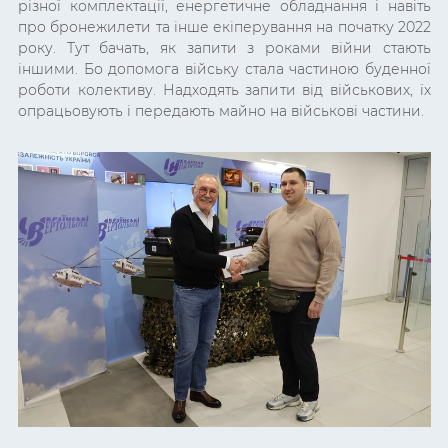
різної комплектації, енергетичне обладнання і навіть
про бронежилети та інше екіперування на початку 2022
року. Тут бачать, як запити з роками війни стають
іншими. Бо допомога війську стала частиною буденної
роботи колективу. Надходять запити від військових, їх
опрацьовують і передають майно на військові частини.