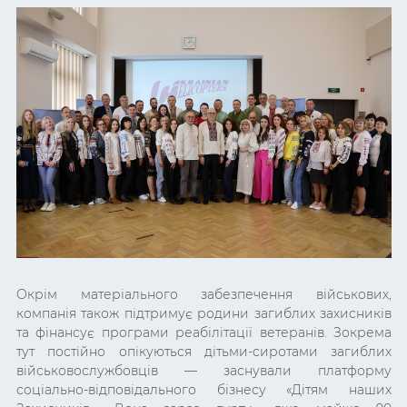
Окрім матеріального забезпечення військових,
компанія також підтримує родини загиблих захисників
та фінансує програми реабілітації ветеранів. Зокрема
тут постійно опікуються дітьми-сиротами загиблих
військовослужбовців — заснували платформу
соціально-відповідального бізнесу «Дітям наших