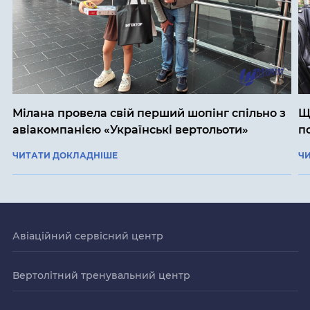
Мілана провела свій перший шопінг спільно з
Щ
авіакомпанією «Українські вертольоти»
п
ЧИТАТИ ДОКЛАДНІШЕ
Ч
Авіаційний сервісний центр
Вертолітний тренувальний центр