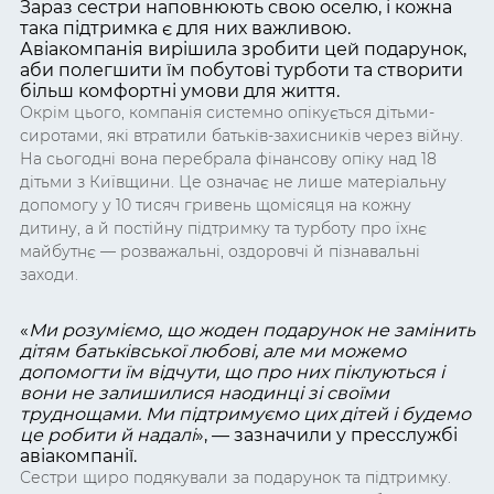
Зараз сестри наповнюють свою оселю, і кожна
така підтримка є для них важливою.
Авіакомпанія вирішила зробити цей подарунок,
аби полегшити їм побутові турботи та створити
більш комфортні умови для життя.
Окрім цього, компанія системно опікується дітьми-
сиротами, які втратили батьків-захисників через війну.
На сьогодні вона перебрала фінансову опіку над 18
дітьми з Київщини. Це означає не лише матеріальну
допомогу у 10 тисяч гривень щомісяця на кожну
дитину, а й постійну підтримку та турботу про їхнє
майбутнє — розважальні, оздоровчі й пізнавальні
заходи.
«
Ми розуміємо, що жоден подарунок не замінить
дітям батьківської любові, але ми можемо
допомогти їм відчути, що про них піклуються і
вони не залишилися наодинці зі своїми
труднощами. Ми підтримуємо цих дітей і будемо
це робити й надалі
»
, — зазначили у пресслужбі
авіакомпанії.
Сестри щиро подякували за подарунок та підтримку.