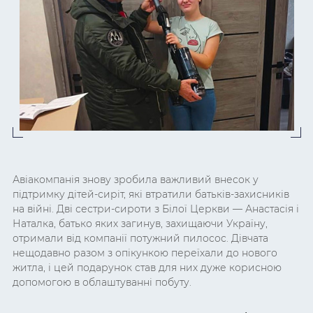
Авіакомпанія знову зробила важливий внесок у
підтримку дітей-сиріт, які втратили батьків-захисників
на війні. Дві сестри-сироти з Білої Церкви — Анастасія і
Наталка, батько яких загинув, захищаючи Україну,
отримали від компанії потужний пилосос. Дівчата
нещодавно разом з опікункою переїхали до нового
житла, і цей подарунок став для них дуже корисною
допомогою в облаштуванні побуту.