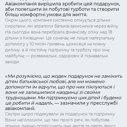
Авіакомпанія вирішила зробити цей подарунок,
аби полегшити їм побутові турботи та створити
більш комфортні умови для життя.
Окрім цього, компанія системно опікується дітьми-
сиротами, які втратили батьків-захисників через війну.
На сьогодні вона перебрала фінансову опіку над 18
дітьми з Київщини. Це означає не лише матеріальну
допомогу у 10 тисяч гривень щомісяця на кожну
дитину, а й постійну підтримку та турботу про їхнє
майбутнє — розважальні, оздоровчі й пізнавальні
заходи.
«
Ми розуміємо, що жоден подарунок не замінить
дітям батьківської любові, але ми можемо
допомогти їм відчути, що про них піклуються і
вони не залишилися наодинці зі своїми
труднощами. Ми підтримуємо цих дітей і будемо
це робити й надалі
»
, — зазначили у пресслужбі
авіакомпанії.
Сестри щиро подякували за подарунок та підтримку.
Вони наголосили, що такі прості речі, як побутова
техніка, значно полегшують їхнє життя та дають змогу