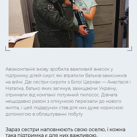
Авіакомпанія знову зробила важливий внесок у
підтримку дітей-сиріт, які втратили батьків-захисників
на війні. Дві сестри-сироти з Білої Церкви — Анастасія і
Наталка, батько яких загинув, захищаючи Україну,
отримали від компанії потужний пилосос. Дівчата
нещодавно разом з опікункою переїхали до нового
житла, і цей подарунок став для них дуже корисною
допомогою в облаштуванні побуту.
Зараз сестри наповнюють свою оселю, і кожна
така підтримка є для них важливою.