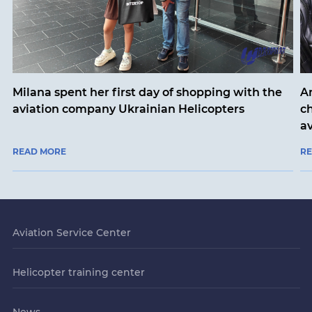
Milana spent her first day of shopping with the
An
aviation company Ukrainian Helicopters
ch
a
READ MORE
R
Aviation Service Center
Helicopter training center