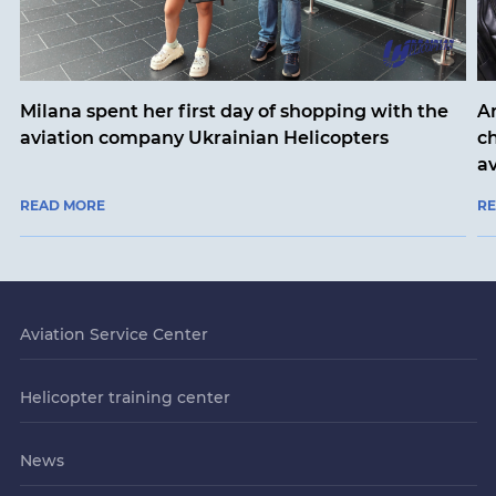
Milana spent her first day of shopping with the
An
aviation company Ukrainian Helicopters
ch
a
READ MORE
R
Aviation Service Center
Helicopter training center
News