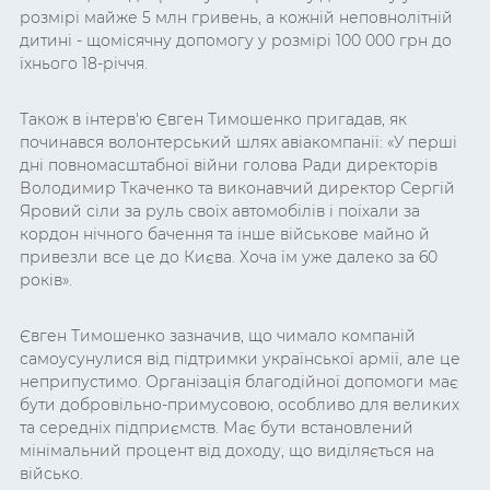
розмірі майже 5 млн гривень, а кожній неповнолітній
дитині - щомісячну допомогу у розмірі 100 000 грн до
їхнього 18-річчя.
Також в інтерв'ю Євген Тимошенко пригадав, як
починався волонтерський шлях авіакомпанії: «У перші
дні повномасштабної війни голова Ради директорів
Володимир Ткаченко та виконавчий директор Сергій
Яровий сіли за руль своїх автомобілів і поїхали за
кордон нічного бачення та інше військове майно й
привезли все це до Києва. Хоча їм уже далеко за 60
років».
Євген Тимошенко зазначив, що чимало компаній
самоусунулися від підтримки української армії, але це
неприпустимо. Організація благодійної допомоги має
бути добровільно-примусовою, особливо для великих
та середніх підприємств. Має бути встановлений
мінімальний процент від доходу, що виділяється на
військо.