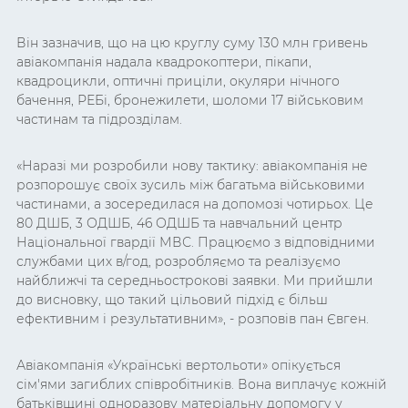
Він зазначив, що на цю круглу суму 130 млн гривень
авіакомпанія надала квадрокоптери, пікапи,
квадроцикли, оптичні приціли, окуляри нічного
бачення, РЕБі, бронежилети, шоломи 17 військовим
частинам та підрозділам.
«Наразі ми розробили нову тактику: авіакомпанія не
розпорошує своїх зусиль між багатьма військовими
частинами, а зосередилася на допомозі чотирьох. Це
80 ДШБ, 3 ОДШБ, 46 ОДШБ та навчальний центр
Національної гвардії МВС. Працюємо з відповідними
службами цих в/год, розробляємо та реалізуємо
найближчі та середньострокові заявки. Ми прийшли
до висновку, що такий цільовий підхід є більш
ефективним і результативним», - розповів пан Євген.
Авіакомпанія «Українські вертольоти» опікується
сім'ями загиблих співробітників. Вона виплачує кожній
батьківщині одноразову матеріальну допомогу у