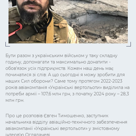
Бути разом з українським військом у таку складну
годину, допомагати та максимально донатити -
обов'язок усіх підприємств. Кожен наш день має
починатися зі слів: А що сьогодні я можу зробити для
наших Сил оборони? Саме тому протягом 2022-2023
років авіакомпанія «Українські вертольоти» виділила на
потреби армії – 107,6 млн грн, з початку 2024 року – 28,3
млн грн.
Про це розповів Євген Тимошенко, заступник
начальника відділу авіаційно-технічного забезпечення
авіакомпанії «Українські вертольоти» у змістовному
інтерв'ю Оглядачеві.