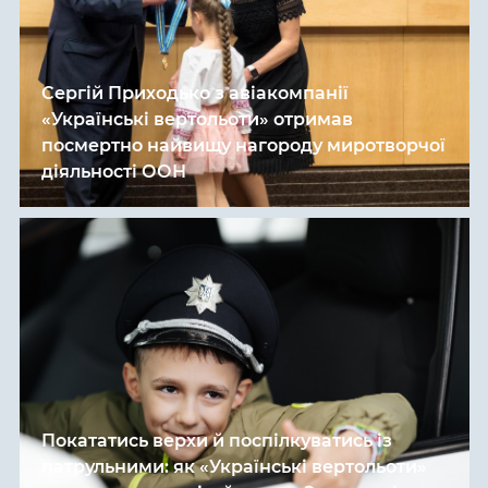
Сергій Приходько з авіакомпанії
«Українські вертольоти» отримав
посмертно найвищу нагороду миротворчої
діяльності ООН
Покататись верхи й поспілкуватись із
патрульними: як «Українські вертольоти»