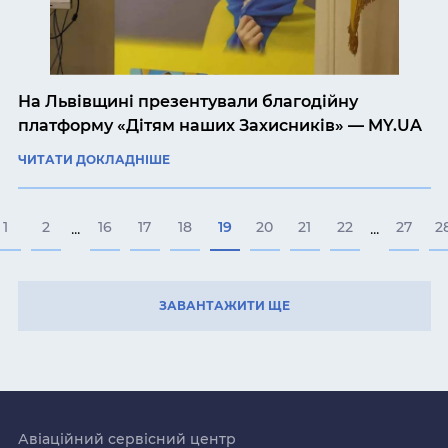
На Львівщині презентували благодійну
платформу «Дітям наших Захисників» — MY.UA
ЧИТАТИ ДОКЛАДНІШЕ
1
2
16
17
18
19
20
21
22
27
2
...
...
ЗАВАНТАЖИТИ ЩЕ
Авіаційний сервісний центр