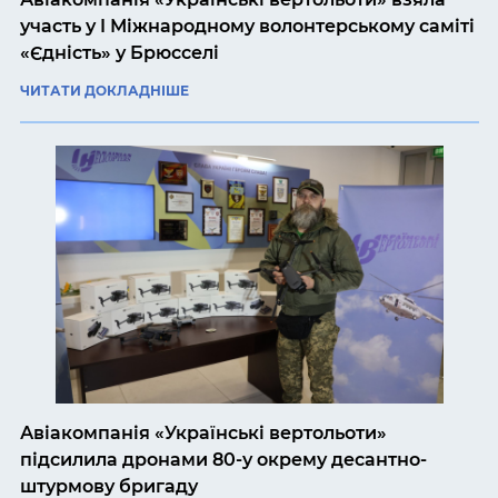
участь у I Міжнародному волонтерському саміті
«Єдність» у Брюсселі
ЧИТАТИ ДОКЛАДНІШЕ
Авіакомпанія «Українські вертольоти»
підсилила дронами 80-у окрему десантно-
штурмову бригаду