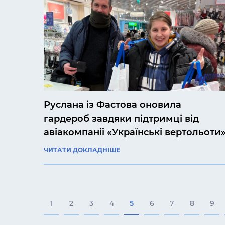
Руслана із Фастова оновила
гардероб завдяки підтримці від
авіакомпанії «Українські вертольоти
ЧИТАТИ ДОКЛАДНІШЕ
1
2
3
4
5
6
7
8
9