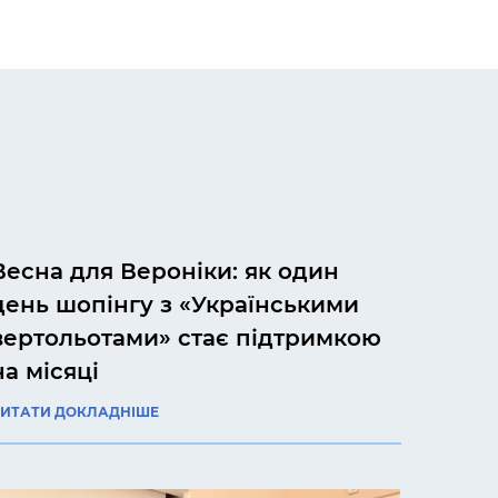
Весна для Вероніки: як один
день шопінгу з «Українськими
вертольотами» стає підтримкою
на місяці
ЧИТАТИ ДОКЛАДНІШЕ