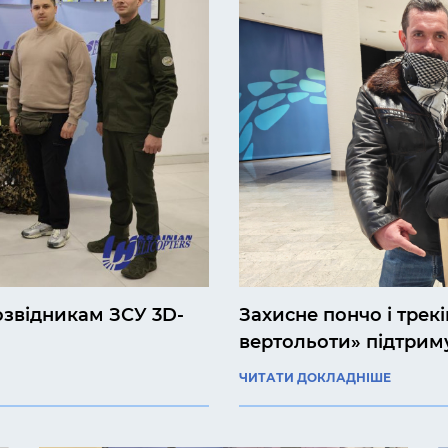
озвідникам ЗСУ 3D-
Захисне пончо і трекі
вертольоти» підтриму
ЧИТАТИ ДОКЛАДНІШЕ