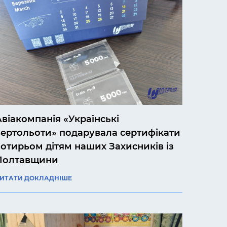
Авіакомпанія «Українські
вертольоти» подарувала сертифікати
чотирьом дітям наших Захисників із
Полтавщини
ИТАТИ ДОКЛАДНІШЕ